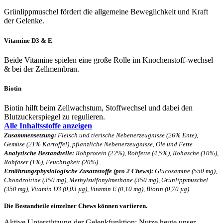
Grünlippmuschel fördert die allgemeine Beweglichkeit und Kraft
der Gelenke.
Vitamine D3 & E
Beide Vitamine spielen eine große
Rolle im Knochenstoff
-
wechsel
& bei der Zellmembran.
Biotin
Biotin hilft beim Zellwachstum, Stoffwechsel und dabei den
Blutzuckerspiegel zu regulieren.
Alle Inhaltsstoffe anzeigen
Zusammensetzung:
Fleisch und tierische Nebenerzeugnisse (26% Ente),
Gemüse (21% Kartoffel), pflanzliche Nebenerzeugnisse, Öle und Fette
Analytische Bestandteile:
Rohprotein (22%), Rohfette (4,5%), Rohasche (10%),
Rohfaser (1%), Feuchtigkeit (20%)
Ernährungsphysiologische Zusatzstoffe (pro 2 Chews):
Glucosamine (550 mg),
Chondroitine (350 mg), Methylsulfonylmethane (350 mg), Grünlippmuschel
(350 mg), Vitamin D3 (0,03 µg), Vitamin E (0,10 mg), Biotin (0,70 µg).
Die Bestandteile einzelner Chews können variieren.
Aktive Unterstützung der Gelenkfunktion: Nutze heute unser