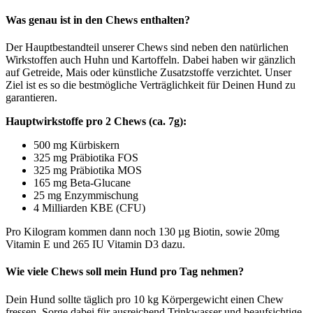
Was genau ist in den Chews enthalten?
Der Hauptbestandteil unserer Chews sind neben den natürlichen
Wirkstoffen auch Huhn und Kartoffeln. Dabei haben wir gänzlich
auf Getreide, Mais oder künstliche Zusatzstoffe verzichtet. Unser
Ziel ist es so die bestmögliche Verträglichkeit für Deinen Hund zu
garantieren.
Hauptwirkstoffe pro 2 Chews (ca. 7g):
500 mg Kürbiskern
325 mg Präbiotika FOS
325 mg Präbiotika MOS
165 mg Beta-Glucane
25 mg Enzymmischung
4 Milliarden KBE (CFU)
Pro Kilogram kommen dann noch 130 µg Biotin, sowie 20mg
Vitamin E und 265 IU Vitamin D3 dazu.
Wie viele Chews soll mein Hund pro Tag nehmen?
Dein Hund sollte täglich pro 10 kg Körpergewicht einen Chew
fressen. Sorge dabei für ausreichend Trinkwasser und beaufsichtige