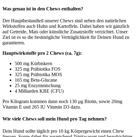
Was genau ist in den Chews enthalten?
Der Hauptbestandteil unserer Chews sind neben den natürlichen
Wirkstoffen auch Huhn und Kartoffeln. Dabei haben wir gänzlich
auf Getreide, Mais oder künstliche Zusatzstoffe verzichtet. Unser
Ziel ist es so die bestmögliche Verträglichkeit für Deinen Hund zu
garantieren.
Hauptwirkstoffe pro 2 Chews (ca. 7g):
500 mg Kürbiskern
325 mg Präbiotika FOS
325 mg Präbiotika MOS
165 mg Beta-Glucane
25 mg Enzymmischung
4 Milliarden KBE (CFU)
Pro Kilogram kommen dann noch 130 µg Biotin, sowie 20mg
Vitamin E und 265 IU Vitamin D3 dazu.
Wie viele Chews soll mein Hund pro Tag nehmen?
Dein Hund sollte täglich pro 10 kg Körpergewicht einen Chew
fressen. Sorge dabei für ausreichend Trinkwasser und beaufsichtige