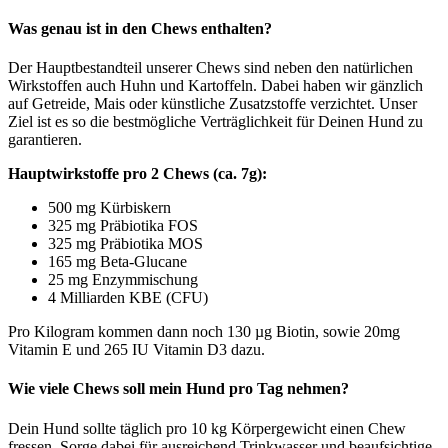
Was genau ist in den Chews enthalten?
Der Hauptbestandteil unserer Chews sind neben den natürlichen
Wirkstoffen auch Huhn und Kartoffeln. Dabei haben wir gänzlich
auf Getreide, Mais oder künstliche Zusatzstoffe verzichtet. Unser
Ziel ist es so die bestmögliche Verträglichkeit für Deinen Hund zu
garantieren.
Hauptwirkstoffe pro 2 Chews (ca. 7g):
500 mg Kürbiskern
325 mg Präbiotika FOS
325 mg Präbiotika MOS
165 mg Beta-Glucane
25 mg Enzymmischung
4 Milliarden KBE (CFU)
Pro Kilogram kommen dann noch 130 µg Biotin, sowie 20mg
Vitamin E und 265 IU Vitamin D3 dazu.
Wie viele Chews soll mein Hund pro Tag nehmen?
Dein Hund sollte täglich pro 10 kg Körpergewicht einen Chew
fressen. Sorge dabei für ausreichend Trinkwasser und beaufsichtige